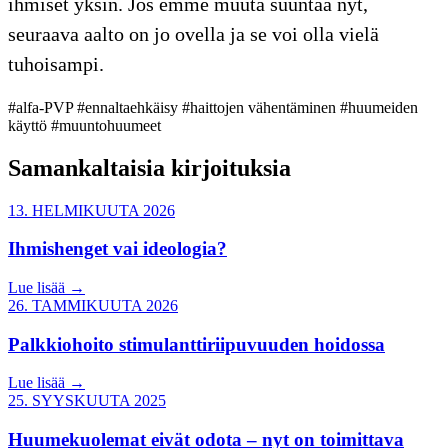
ihmiset yksin. Jos emme muuta suuntaa nyt,
seuraava aalto on jo ovella ja se voi olla vielä
tuhoisampi.
#alfa-PVP
#ennaltaehkäisy
#haittojen vähentäminen
#huumeiden
käyttö
#muuntohuumeet
Samankaltaisia kirjoituksia
13. HELMIKUUTA 2026
Ihmishenget vai ideologia?
Lue lisää
→
26. TAMMIKUUTA 2026
Palkkiohoito stimulanttiriipuvuuden hoidossa
Lue lisää
→
25. SYYSKUUTA 2025
Huumekuolemat eivät odota – nyt on toimittava