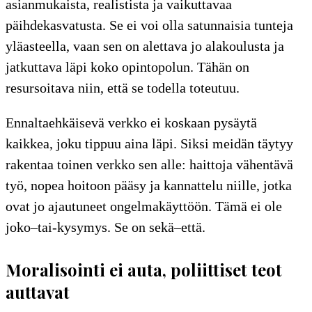
asianmukaista, realistista ja vaikuttavaa
päihdekasvatusta. Se ei voi olla satunnaisia tunteja
yläasteella, vaan sen on alettava jo alakoulusta ja
jatkuttava läpi koko opintopolun. Tähän on
resursoitava niin, että se todella toteutuu.
Ennaltaehkäisevä verkko ei koskaan pysäytä
kaikkea, joku tippuu aina läpi. Siksi meidän täytyy
rakentaa toinen verkko sen alle: haittoja vähentävä
työ, nopea hoitoon pääsy ja kannattelu niille, jotka
ovat jo ajautuneet ongelmakäyttöön. Tämä ei ole
joko–tai-kysymys. Se on sekä–että.
Moralisointi ei auta, poliittiset teot
auttavat