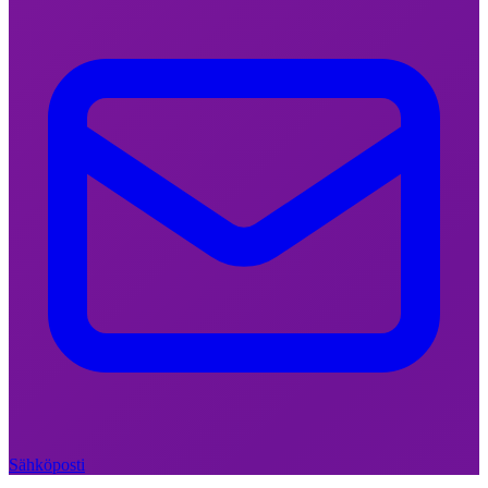
31. ELOKUUTA 2025
|
Päihdepolitiikka
Alfa-PVP paljastaa Suomen
vanhentuneen päihdepolitiikan
ongelmat
Sähköposti