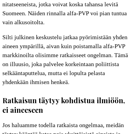
nitatseeneista, jotka voivat koska tahansa levitä
Suomeen. Näiden rinnalla alfa-PVP voi pian tuntua
vain alkusoitolta.
Silti julkinen keskustelu jatkaa pyörimistään yhden
aineen ympärillä, aivan kuin poistamalla alfa-PVP
markkinoilta olisimme ratkaisseet ongelman. Tämä
on illuusio, joka palvelee korkeintaan poliittista
selkääntaputtelua, mutta ei lopulta pelasta
yhdenkään ihmisen henkeä.
Ratkaisun täytyy kohdistua ilmiöön,
ei aineeseen
Jos haluamme todella ratkaista ongelmaa, meidän
täytyy kääntää katse pois yksittäisistä aineista ja