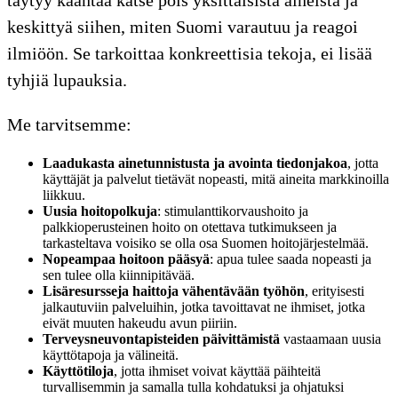
keskittyä siihen, miten Suomi varautuu ja reagoi
ilmiöön. Se tarkoittaa konkreettisia tekoja, ei lisää
tyhjiä lupauksia.
Me tarvitsemme:
Laadukasta ainetunnistusta ja avointa tiedonjakoa
, jotta
käyttäjät ja palvelut tietävät nopeasti, mitä aineita markkinoilla
liikkuu.
Uusia hoitopolkuja
: stimulanttikorvaushoito ja
palkkioperusteinen hoito on otettava tutkimukseen ja
tarkasteltava voisiko se olla osa Suomen hoitojärjestelmää.
Nopeampaa hoitoon pääsyä
: apua tulee saada nopeasti ja
sen tulee olla kiinnipitävää.
Lisäresursseja haittoja vähentävään työhön
, erityisesti
jalkautuviin palveluihin, jotka tavoittavat ne ihmiset, jotka
eivät muuten hakeudu avun piiriin.
Terveysneuvontapisteiden päivittämistä
vastaamaan uusia
käyttötapoja ja välineitä.
Käyttötiloja
, jotta ihmiset voivat käyttää päihteitä
turvallisemmin ja samalla tulla kohdatuksi ja ohjatuksi