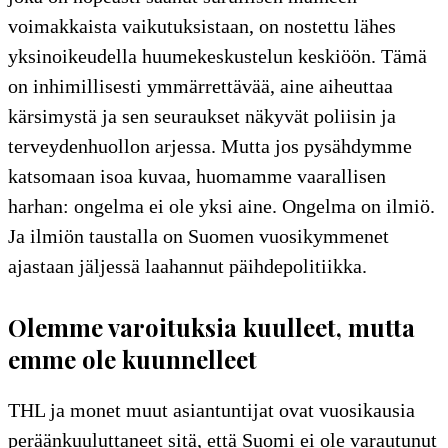
voimakkaista vaikutuksistaan, on nostettu lähes
yksinoikeudella huumekeskustelun keskiöön. Tämä
on inhimillisesti ymmärrettävää, aine aiheuttaa
kärsimystä ja sen seuraukset näkyvät poliisin ja
terveydenhuollon arjessa. Mutta jos pysähdymme
katsomaan isoa kuvaa, huomamme vaarallisen
harhan: ongelma ei ole yksi aine. Ongelma on ilmiö.
Ja ilmiön taustalla on Suomen vuosikymmenet
ajastaan jäljessä laahannut päihdepolitiikka.
Olemme varoituksia kuulleet, mutta
emme ole kuunnelleet
THL ja monet muut asiantuntijat ovat vuosikausia
peräänkuuluttaneet sitä, että Suomi ei ole varautunut