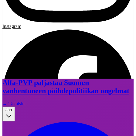
Instagram
Alfa-PVP paljastaa Suomen
vanhentuneen päihdepolitiikan ongelmat
←
Takaisin
Jaa