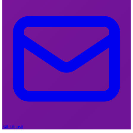
29. MAALISKUUTA 2026
|
Vaikuttaminen
Kun hiljaiset alkavat liikkua –
miksi yhä useampi etsii nyt
muutosta vasemmalta?
Sähköposti