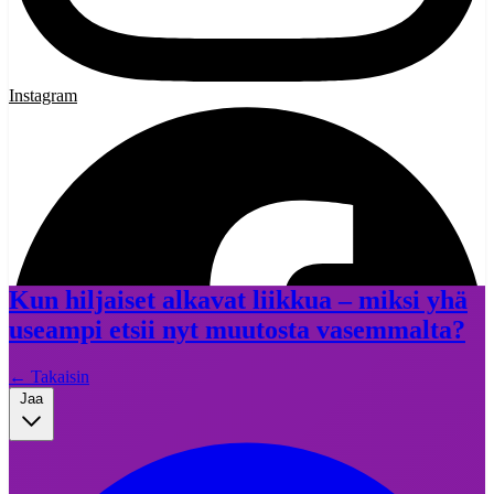
Instagram
Kun hiljaiset alkavat liikkua – miksi yhä
useampi etsii nyt muutosta vasemmalta?
←
Takaisin
Jaa