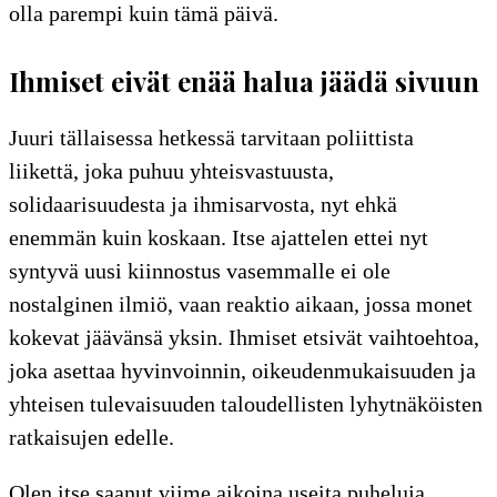
olla parempi kuin tämä päivä.
Ihmiset eivät enää halua jäädä sivuun
Juuri tällaisessa hetkessä tarvitaan poliittista
liikettä, joka puhuu yhteisvastuusta,
solidaarisuudesta ja ihmisarvosta, nyt ehkä
enemmän kuin koskaan. Itse ajattelen ettei nyt
syntyvä uusi kiinnostus vasemmalle ei ole
nostalginen ilmiö, vaan reaktio aikaan, jossa monet
kokevat jäävänsä yksin. Ihmiset etsivät vaihtoehtoa,
joka asettaa hyvinvoinnin, oikeudenmukaisuuden ja
yhteisen tulevaisuuden taloudellisten lyhytnäköisten
ratkaisujen edelle.
Olen itse saanut viime aikoina useita puheluja