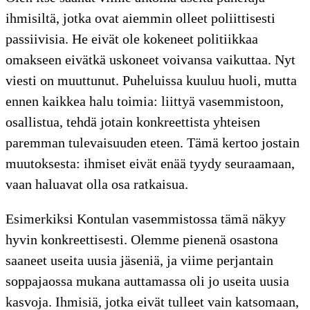
ihmisiltä, jotka ovat aiemmin olleet poliittisesti
passiivisia. He eivät ole kokeneet politiikkaa
omakseen eivätkä uskoneet voivansa vaikuttaa. Nyt
viesti on muuttunut. Puheluissa kuuluu huoli, mutta
ennen kaikkea halu toimia: liittyä vasemmistoon,
osallistua, tehdä jotain konkreettista yhteisen
paremman tulevaisuuden eteen. Tämä kertoo jostain
muutoksesta: ihmiset eivät enää tyydy seuraamaan,
vaan haluavat olla osa ratkaisua.
Esimerkiksi Kontulan vasemmistossa tämä näkyy
hyvin konkreettisesti. Olemme pienenä osastona
saaneet useita uusia jäseniä, ja viime perjantain
soppajaossa mukana auttamassa oli jo useita uusia
kasvoja. Ihmisiä, jotka eivät tulleet vain katsomaan,