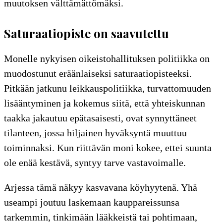
muutoksen välttämättömäksi.
Saturaatiopiste on saavutettu
Monelle nykyisen oikeistohallituksen politiikka on
muodostunut eräänlaiseksi saturaatiopisteeksi.
Pitkään jatkunu leikkauspolitiikka, turvattomuuden
lisääntyminen ja kokemus siitä, että yhteiskunnan
taakka jakautuu epätasaisesti, ovat synnyttäneet
tilanteen, jossa hiljainen hyväksyntä muuttuu
toiminnaksi. Kun riittävän moni kokee, ettei suunta
ole enää kestävä, syntyy tarve vastavoimalle.
Arjessa tämä näkyy kasvavana köyhyytenä. Yhä
useampi joutuu laskemaan kauppareissunsa
tarkemmin, tinkimään lääkkeistä tai pohtimaan,