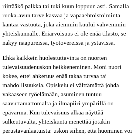
riittääkö palkka tai tuki kuun loppuun asti. Samalla
ruoka-avun tarve kasvaa ja vapaaehtoistoiminta
kantaa vastuuta, joka aiemmin kuului vahvemmin
yhteiskunnalle. Eriarvoisuus ei ole enää tilasto, se
näkyy naapureissa, työtovereissa ja ystävissä.
Ehkä kaikkein huolestuttavinta on nuorten
tulevaisuudenuskon heikkeneminen. Moni nuori
kokee, ettei ahkeruus enää takaa turvaa tai
mahdollisuuksia. Opiskelu ei välttämättä johda
vakaaseen työelämään, asuminen tuntuu
saavuttamattomalta ja ilmapiiri ympärillä on
epävarma. Kun tulevaisuus alkaa näyttää
sulkeutuvalta, yhteiskunta menettää jotakin
perustavanlaatuista: uskon siihen, että huominen voi