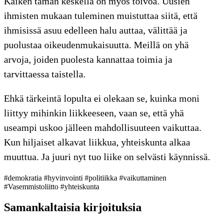
Kaiken tämän keskellä on myös toivoa. Uusien
ihmisten mukaan tuleminen muistuttaa siitä, että
ihmisissä asuu edelleen halu auttaa, välittää ja
puolustaa oikeudenmukaisuutta. Meillä on yhä
arvoja, joiden puolesta kannattaa toimia ja
tarvittaessa taistella.
Ehkä tärkeintä lopulta ei olekaan se, kuinka moni
liittyy mihinkin liikkeeseen, vaan se, että yhä
useampi uskoo jälleen mahdollisuuteen vaikuttaa.
Kun hiljaiset alkavat liikkua, yhteiskunta alkaa
muuttua. Ja juuri nyt tuo liike on selvästi käynnissä.
#demokratia
#hyvinvointi
#politiikka
#vaikuttaminen
#Vasemmistoliitto
#yhteiskunta
Samankaltaisia kirjoituksia