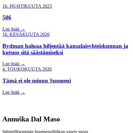
16. HUHTIKUUTA 2023
586
Lue lisää
→
16. KESÄKUUTA 2026
Rydman haluaa hiljentää kansalaisyhteiskunnan ja
kutsuu sitä säästämiseksi
Lue lisää
→
4. TOUKOKUUTA 2026
Tämä ei ole minun Suomeni
Lue lisää
→
Annuška Dal Maso
Inhimillisemmän huumepolitiikan vasen suora